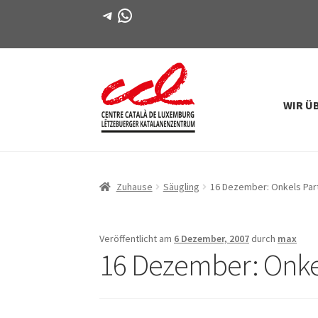
Telegramm
WhatsApp
WIR Ü
Direkt
Zum
zur
Inhalt
Navigation
springen
Zuhause
Säugling
16 Dezember: Onkels Par
Veröffentlicht am
6 Dezember, 2007
durch
max
16 Dezember: Onke