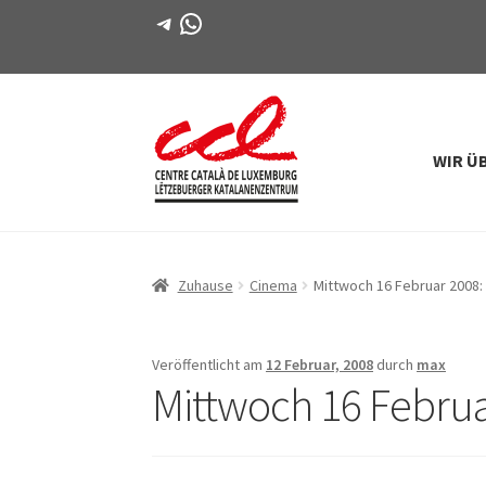
Telegramm
WhatsApp
WIR Ü
Direkt
Zum
zur
Inhalt
Navigation
springen
Zuhause
Cinema
Mittwoch 16 Februar 2008: 
Veröffentlicht am
12 Februar, 2008
durch
max
Mittwoch 16 Februa