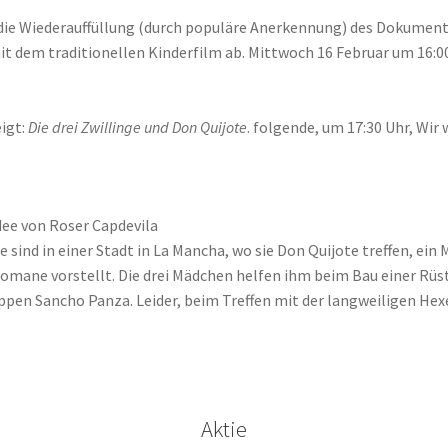
ie Wiederauffüllung (durch populäre Anerkennung) des Dokumentar
it dem traditionellen Kinderfilm ab. Mittwoch 16 Februar um 16:00
eigt:
Die drei Zwillinge und Don Quijote
. folgende, um 17:30 Uhr, Wir
Idee von Roser Capdevila
nge sind in einer Stadt in La Mancha, wo sie Don Quijote treffen, e
 Romane vorstellt. Die drei Mädchen helfen ihm beim Bau einer Rüs
n Sancho Panza. Leider, beim Treffen mit der langweiligen Hexe, e
Aktie