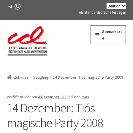
Telegramm
WhatsApp
Als Standardsprache festlegen
Direkt
Zum
Speisekart
zur
Inhalt
e
Navigation
springen
Expand
WIR ÜBER UNS
child
Zuhause
Säugling
14 Dezember: Tiós magische Party 2008
menu
Expand
AKTIVITÄTEN
child
menu
KURSE
Veröffentlicht am
4 Dezember, 2008
durch
max
14 Dezember: Tiós
FES-TE-MITGLIEDER
magische Party 2008
BUCH