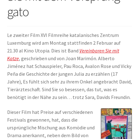
gato
ANMELDEN
Le zweiter Film XVI Filmreihe katalanisches Zentrum
Luxemburg wird am Montag stattfinden 2 Februar auf
21.30 al Kino Utopia. Dies ist Band
Vereinbaren Sie mit
Katze
, geschrieben und von Joan Marimón. Alberto
Jiménez hat Schauspieler, Pau Roca, Avalon Rose und Vicky
Peña die Geschichte der jungen Julia zu erzählen (17
Jahre), Es fühlt sich sehr zu ihrem Onkel angebracht David,
Tierärzteschaft. Sind Sie so besessen, das tut, was es
benötigt in der Nähe zu sein… trotz Sara, Davids Freundin.
Dieser Film hat Preise auf verschiedenen
Festivals gewonnen, hat, dass die
ursprüngliche Mischung aus Komödie und
Drama anerkannt, neben dem Bild von