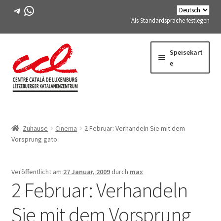
Telegramm
WhatsApp
Als Standardsprache festlegen
Direkt
Zum
Speisekart
zur
Inhalt
e
Navigation
springen
Expand
WIR ÜBER UNS
child
Zuhause
Cinema
2 Februar: Verhandeln Sie mit dem
menu
Expand
AKTIVITÄTEN
Vorsprung gato
child
menu
KURSE
Veröffentlicht am
27 Januar, 2009
durch
max
2 Februar: Verhandeln
FES-TE-MITGLIEDER
Sie mit dem Vorsprung
BUCH