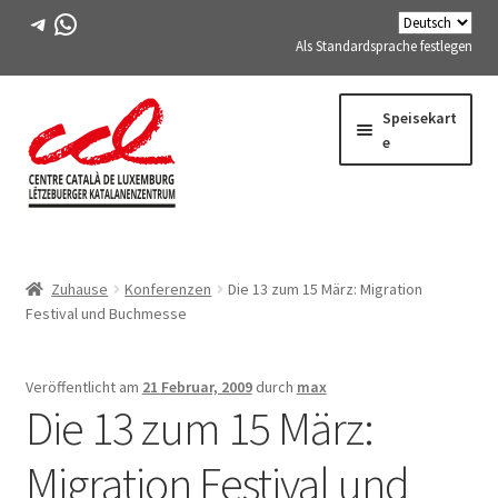
Telegramm
WhatsApp
Als Standardsprache festlegen
Direkt
Zum
Speisekart
zur
Inhalt
e
Navigation
springen
Expand
WIR ÜBER UNS
child
Zuhause
Konferenzen
Die 13 zum 15 März: Migration
menu
Expand
AKTIVITÄTEN
Festival und Buchmesse
child
menu
KURSE
Veröffentlicht am
21 Februar, 2009
durch
max
Die 13 zum 15 März:
FES-TE-MITGLIEDER
Migration Festival und
BUCH