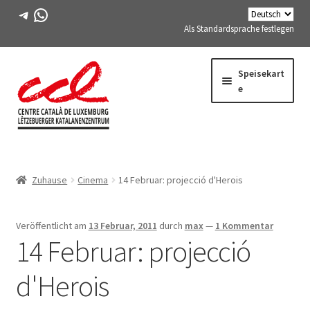
Telegramm
WhatsApp
Als Standardsprache festlegen
Direkt
Zum
Speisekart
zur
Inhalt
e
Navigation
springen
Expand
WIR ÜBER UNS
child
Zuhause
Cinema
14 Februar:
projecció d'Herois
menu
Expand
AKTIVITÄTEN
child
menu
KURSE
Veröffentlicht am
13 Februar, 2011
durch
max
—
1 Kommentar
14 Februar:
projecció
FES-TE-MITGLIEDER
d'Herois
BUCH