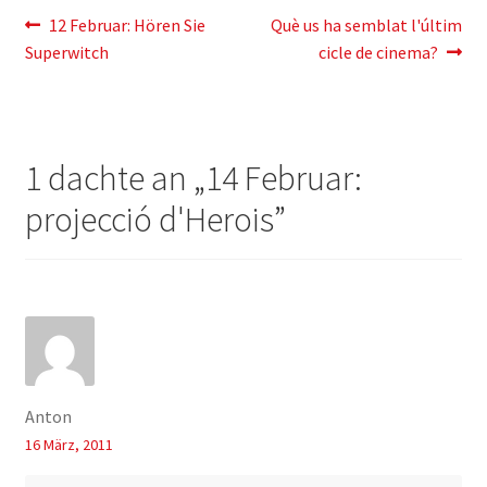
Artikelnavigation
Vorherigen
Der
12 Februar: Hören Sie
Què us ha semblat l'últim
Post:
nächste
Superwitch
cicle de cinema
?
Eintrag:
1 dachte an „
14 Februar:
projecció d'Herois
”
Anton
16 März, 2011