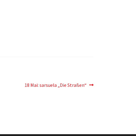
Der
18 Mai: sarsuela „Die Straßen“
nächste
Eintrag: