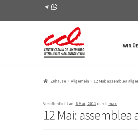
Telegramm
WhatsApp
WIR Ü
Direkt
Zum
zur
Inhalt
Navigation
springen
Zuhause
Allgemein
12 Mai: assemblea allg
Veröffentlicht am
6 Mai, 2011
durch
max
12 Mai: assemblea 