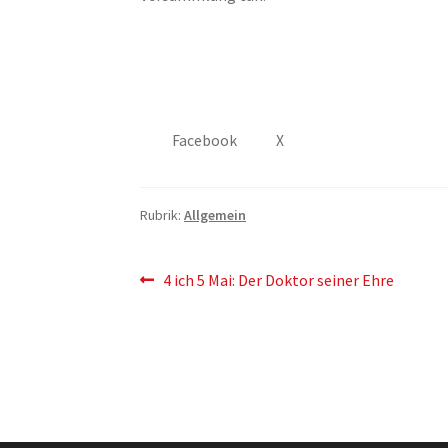
Facebook
X
Rubrik:
Allgemein
Artikelnavigation
Vorherigen
4 ich 5 Mai: Der Doktor seiner Ehre
Post: