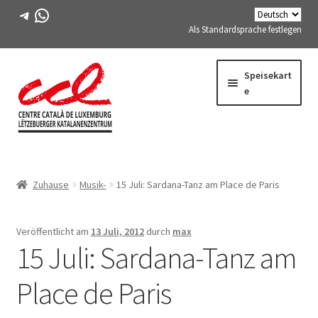
Telegramm
WhatsApp
Als Standardsprache festlegen
Direkt
Zum
Speisekart
zur
Inhalt
e
Navigation
springen
Expand
WIR ÜBER UNS
child
Zuhause
Musik-
15 Juli: Sardana-Tanz am Place de Paris
menu
Expand
AKTIVITÄTEN
child
menu
KURSE
Veröffentlicht am
13 Juli, 2012
durch
max
15 Juli: Sardana-Tanz am
FES-TE-MITGLIEDER
Place de Paris
BUCH