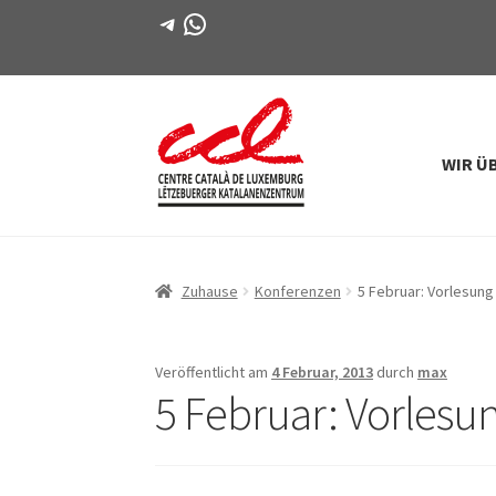
Telegramm
WhatsApp
WIR Ü
Direkt
Zum
zur
Inhalt
Navigation
springen
Zuhause
Konferenzen
5 Februar: Vorlesun
Veröffentlicht am
4 Februar, 2013
durch
max
5 Februar: Vorlesu