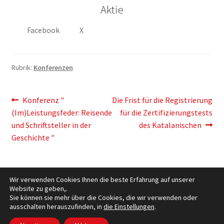
Aktie
Facebook
X
Rubrik:
Konferenzen
Artikelnavigation
Vorherigen
Der
Konferenz "
Die Frist für die Registrierung
Post:
nächste
(Im)Leistungsfeder: Reisende
für die Zertifizierungstests
Eintrag:
und Schriftsteller in der
des Katalanischen
Geschichte "
Wir verwenden Cookies Ihnen die beste Erfahrung auf unserer
Website zu geben,.
Sie können sie mehr über die Cookies, die wir verwenden oder
ausschalten herauszufinden, in
die Einstellungen
.
Cookies Policy
– © Ccluxemburg 2006 - 2026 –