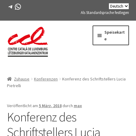
Telegramm
WhatsApp
Als Standardsprache festlegen
Direkt
Zum
Speisekart
zur
Inhalt
e
Navigation
springen
Expand
WIR ÜBER UNS
child
Zuhause
Konferenzen
Konferenz des Schriftstellers Lucia
menu
Expand
AKTIVITÄTEN
Pietrelli
child
menu
KURSE
Veröffentlicht am
5 März, 2018
durch
max
Konferenz des
FES-TE-MITGLIEDER
Schriftstellers Lucia
BUCH