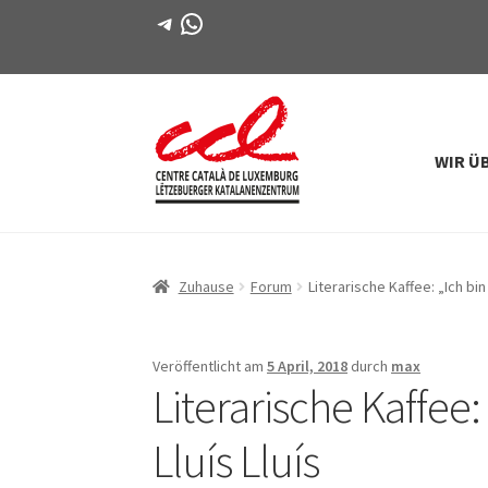
Telegramm
WhatsApp
WIR Ü
Direkt
Zum
zur
Inhalt
Navigation
springen
Zuhause
Forum
Literarische Kaffee: „Ich bi
Veröffentlicht am
5 April, 2018
durch
max
Literarische Kaffee:
Lluís Lluís