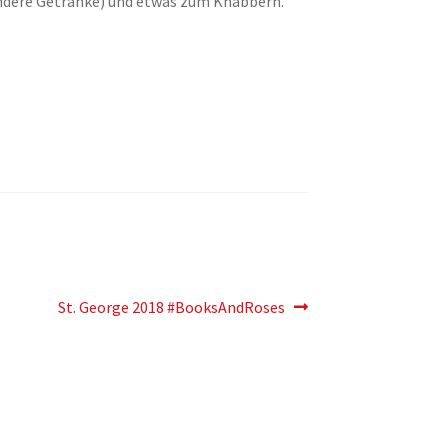
 andere Getränke) und etwas zum Knabbern.
Der
St. George 2018 #BooksAndRoses
nächste
Eintrag: