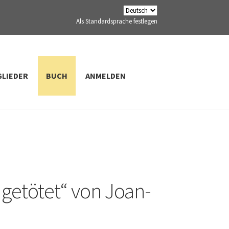
Als Standardsprache festlegen
GLIEDER
BUCH
ANMELDEN
k getötet“ von Joan-