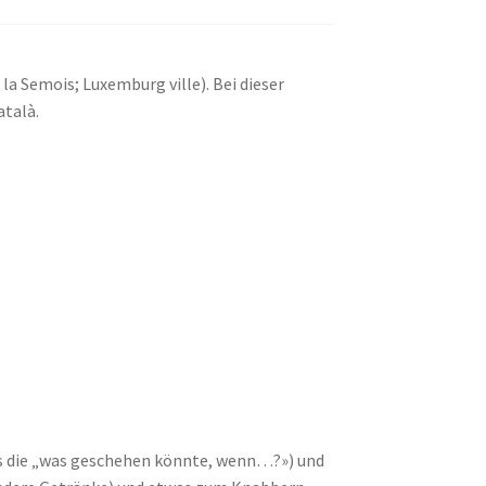
 la Semois; Luxemburg ville). Bei dieser
atalà.
dass die „was geschehen könnte, wenn…?») und