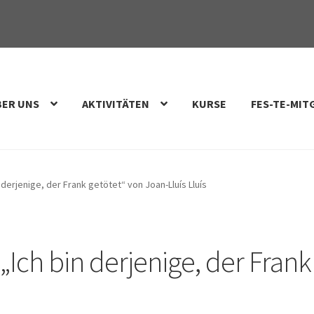
BER UNS
AKTIVITÄTEN
KURSE
FES-TE-MIT
n derjenige, der Frank getötet“ von Joan-Lluís Lluís
 „Ich bin derjenige, der Fran