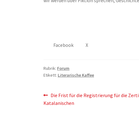
wir werden über Fiktion sprechen, Geschichte
Facebook
X
Rubrik:
Forum
Etikett:
Literarische Kaffee
Artikelnavigation
Vorherigen
Die Frist für die Registrierung für die Zert
Post:
Katalanischen