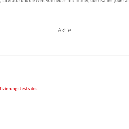
, Literatur und die Welt von heute. mit immer, über Kaffee (oder
Aktie
ifizierungstests des