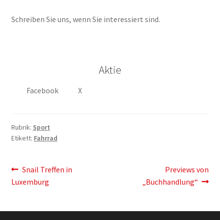
Schreiben Sie uns, wenn Sie interessiert sind.
Aktie
Facebook
X
Rubrik:
Sport
Etikett:
Fahrrad
Artikelnavigation
Vorherigen
Der
Snail Treffen in
Previews von
Post:
nächste
Luxemburg
„Buchhandlung“
Eintrag: