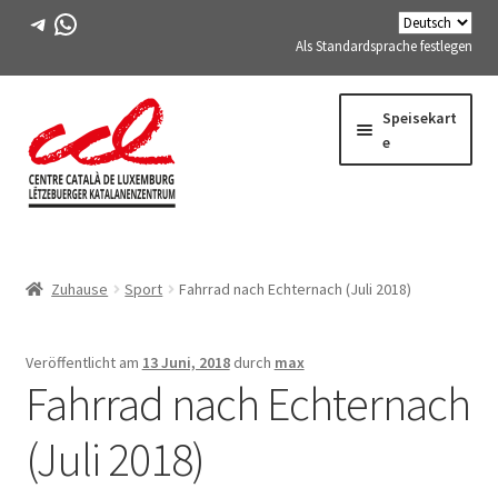
Telegramm
WhatsApp
Als Standardsprache festlegen
Direkt
Zum
Speisekart
zur
Inhalt
e
Navigation
springen
Expand
WIR ÜBER UNS
child
Zuhause
Sport
Fahrrad nach Echternach (Juli 2018)
menu
Expand
AKTIVITÄTEN
child
menu
KURSE
Veröffentlicht am
13 Juni, 2018
durch
max
Fahrrad nach Echternach
FES-TE-MITGLIEDER
(Juli 2018)
BUCH