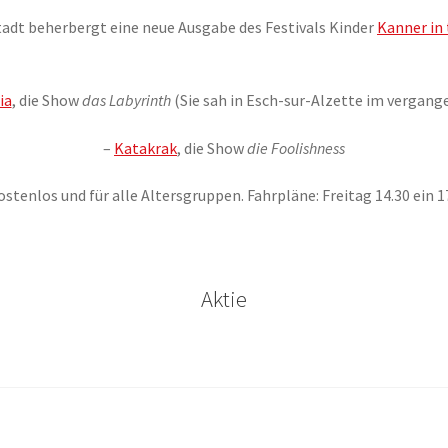
tadt beherbergt eine neue Ausgabe des Festivals Kinder
Kanner in 
ia
, die Show
das Labyrinth
(Sie sah in Esch-sur-Alzette im vergang
–
Katakrak
, die Show
die Foolishness
ostenlos und für alle Altersgruppen. Fahrpläne: Freitag 14.30 ein 1
Aktie