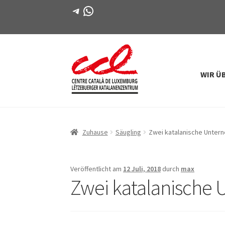
Telegramm
WhatsApp
WIR Ü
Direkt
Zum
zur
Inhalt
Navigation
springen
Zuhause
Säugling
Zwei katalanische Untern
Veröffentlicht am
12 Juli, 2018
durch
max
Zwei katalanische 