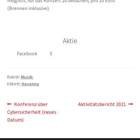
möglich, nur das Konzert zu besuchen, pro 20 Euro
(Brennen inklusive).
Aktie
Facebook
X
Rubrik:
Musik-
Etikett:
Havanna
Artikelnavigation
Vorherigen
Der
Konferenz über
Aktivitätsbericht 2021
Post:
nächste
Cybersicherheit (neues
Eintrag:
Datum)