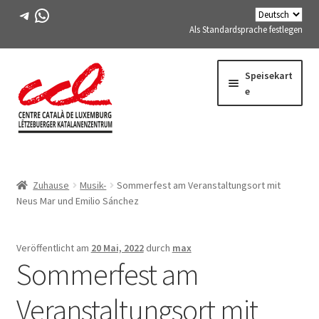
Telegramm
WhatsApp
Als Standardsprache festlegen
Direkt
Zum
Speisekart
zur
Inhalt
e
Navigation
springen
Expand
WIR ÜBER UNS
child
Zuhause
Musik-
Sommerfest am Veranstaltungsort mit
menu
Expand
AKTIVITÄTEN
Neus Mar und Emilio Sánchez
child
menu
KURSE
Veröffentlicht am
20 Mai, 2022
durch
max
Sommerfest am
FES-TE-MITGLIEDER
Veranstaltungsort mit
BUCH