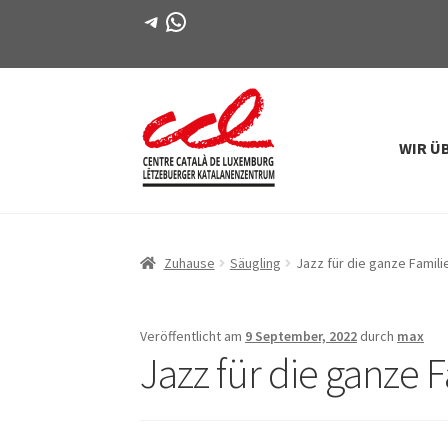
Telegramm
WhatsApp
WIR Ü
Direkt
Zum
zur
Inhalt
Navigation
springen
Zuhause
Säugling
Jazz für die ganze Famili
Veröffentlicht am
9 September, 2022
durch
max
Jazz für die ganze 