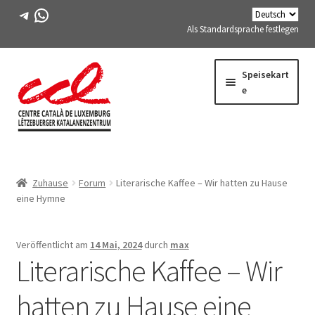
Telegramm
WhatsApp
Als Standardsprache festlegen
Direkt
Zum
Speisekart
zur
Inhalt
e
Navigation
springen
Expand
WIR ÜBER UNS
child
Zuhause
Forum
Literarische Kaffee – Wir hatten zu Hause
menu
Expand
AKTIVITÄTEN
eine Hymne
child
menu
KURSE
Veröffentlicht am
14 Mai, 2024
durch
max
Literarische Kaffee – Wir
FES-TE-MITGLIEDER
hatten zu Hause eine
BUCH