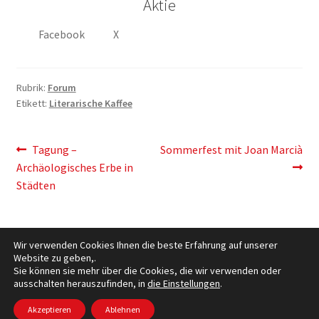
Aktie
Facebook
X
Rubrik:
Forum
Etikett:
Literarische Kaffee
Artikelnavigation
Vorherigen
Der
Tagung –
Sommerfest mit Joan Marcià
Post:
nächste
Archäologisches Erbe in
Eintrag:
Städten
Wir verwenden Cookies Ihnen die beste Erfahrung auf unserer
Website zu geben,.
Sie können sie mehr über die Cookies, die wir verwenden oder
ausschalten herauszufinden, in
die Einstellungen
.
Cookies Policy
– © Ccluxemburg 2006 - 2026 –
Datenschutz
Akzeptieren
Ablehnen