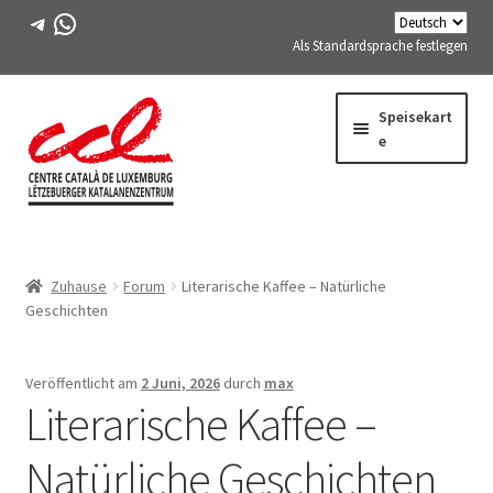
Telegramm
WhatsApp
Als Standardsprache festlegen
Direkt
Zum
Speisekart
zur
Inhalt
e
Navigation
springen
Expand
WIR ÜBER UNS
child
Zuhause
Forum
Literarische Kaffee – Natürliche
menu
Expand
AKTIVITÄTEN
Geschichten
child
menu
KURSE
Veröffentlicht am
2 Juni, 2026
durch
max
Literarische Kaffee –
FES-TE-MITGLIEDER
Natürliche Geschichten
BUCH