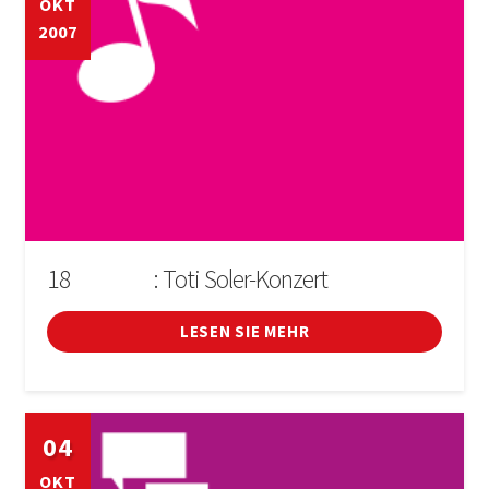
OKT
2007
18
: Toti Soler-Konzert
D'OCTUBRE
LESEN SIE MEHR
04
OKT