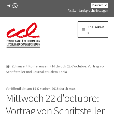
Telegramm
WhatsApp
Als Standardsprache festlegen
Direkt
Zum
Speisekart
zur
Inhalt
e
Navigation
springen
Expand
WIR ÜBER UNS
child
Zuhause
Konferenzen
Mittwoch 22 d'octubre: Vortrag von
menu
Expand
AKTIVITÄTEN
Schriftsteller und Journalist Salem Zenia
child
menu
KURSE
Veröffentlicht am
19 Oktober, 2015
durch
max
Mittwoch 22 d'octubre:
FES-TE-MITGLIEDER
Vortrag von Schriftsteller
BUCH