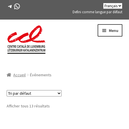
Télégramme
WhatsApp
Defini comme langue par défaut
Passer
Aller
Menu
à
au
la
contenu
navigation
Expand
A PROPOS DE NOUS
child
Accueil
Événements
menu
Expand
ACTIVITÉS
child
menu
COURS
Afficher tous 13 résultats
MEMBRES DE FES-TE
LIVRE