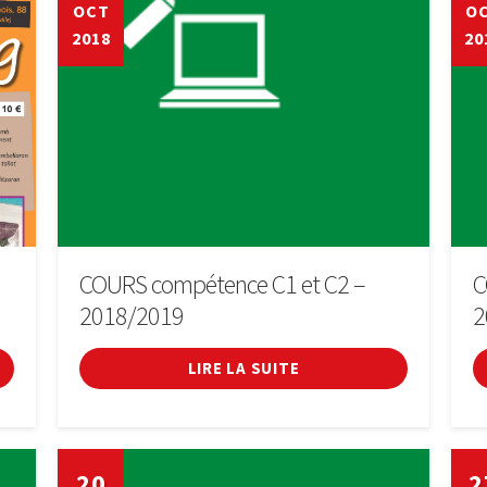
OCT
O
2018
20
COURS compétence C1 et C2 –
C
2018/2019
2
LIRE LA SUITE
20
2