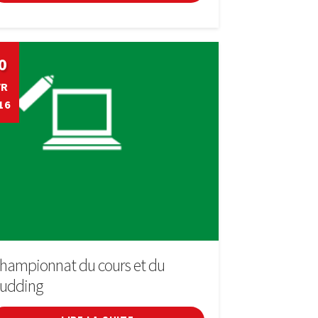
0
VR
16
hampionnat du cours et du
udding