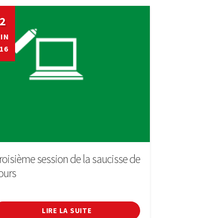
2
IN
16
roisième session de la saucisse de
ours
LIRE LA SUITE