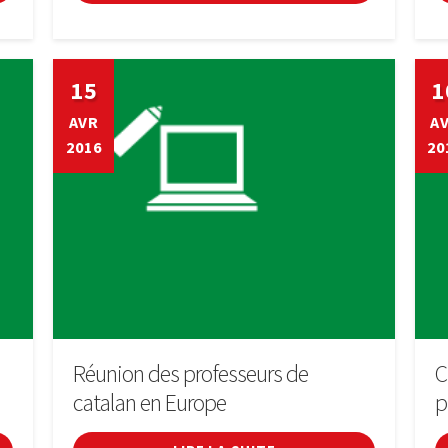
15
1
AVR
A
2016
20
Réunion des professeurs de
C
catalan en Europe
p