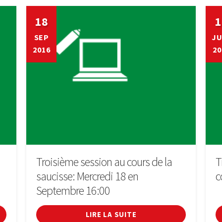
18
1
SEP
JU
2016
20
Troisième session au cours de la
T
saucisse: Mercredi 18 en
c
Septembre 16:00
LIRE LA SUITE