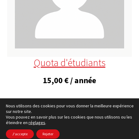
Quota d'étudiants
15,00
€
/ année
Nous utilisons des cookies pour vous donner la meilleure expérience
sur notre site.
Vous pouvez en savoir plus sur les cookies que nous utilisons ou les
éteindre en
réglages
.
cookies Politique
– © Ccluxemburg 2006 - 2026 –
Politique
de confidentialité
J'accepte
Rejeter