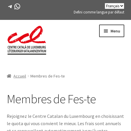
Télégramme
WhatsApp
Defini comme langue par défaut
Passer
Aller
Menu
à
au
la
contenu
navigation
Expand
A PROPOS DE NOUS
child
Accueil
Membres de Fes-te
menu
Expand
ACTIVITÉS
child
menu
Membres de Fes-te
COURS
MEMBRES DE FES-TE
Rejoignez le Centre Catalan du Luxembourg en choisissant
le quota qui vous convient le mieux. Les frais sont annuels
LIVRE
et se renouvellent automatiquement jusqu'à votre