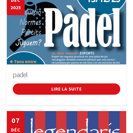
DÉC
2025
Cinéma
Conférences
Cours
Sport
Incendies i festivals
padel
Forum
LIRE LA SUITE
Général
07
Enfant en bas âge
DÉC