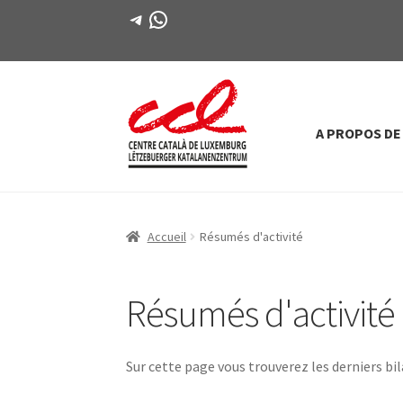
Télégramme
WhatsApp
A PROPOS DE
Passer
Aller
à
au
la
contenu
navigation
Accueil
Résumés d'activité
Résumés d'activité
Sur cette page vous trouverez les derniers b