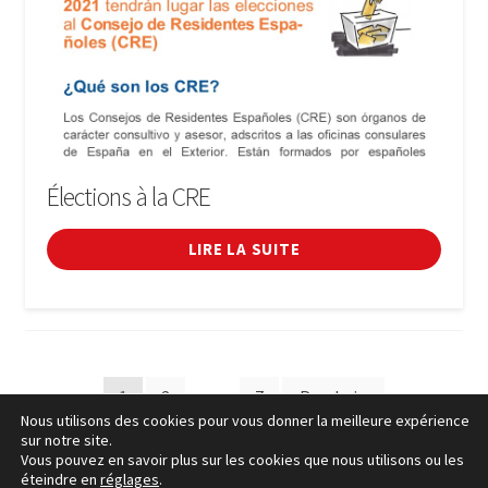
Élections à la CRE
LIRE LA SUITE
Pagination
1
2
…
7
Prochain
Nous utilisons des cookies pour vous donner la meilleure expérience
des
sur notre site.
Vous pouvez en savoir plus sur les cookies que nous utilisons ou les
articles
éteindre en
réglages
.