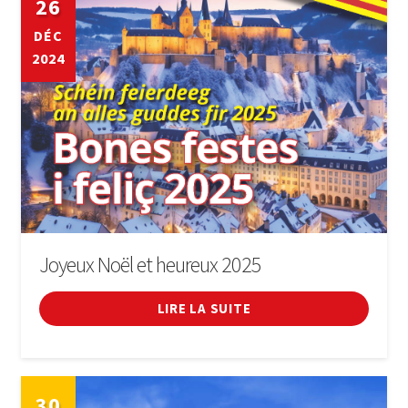
26
Informations pratiques
DÉC
Musical
2024
Café littéraire (Club de lecture)
Obtenez Luxembourg
Expand
médias
child
menu
Travailler au Luxembourg
Joyeux Noël et heureux 2025
Penya Barca de Luxembourg
LIRE LA SUITE
COURS
MEMBRES DE FES-TE
30