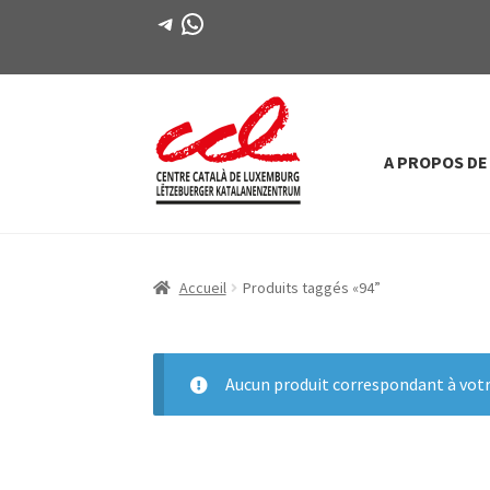
Télégramme
WhatsApp
A PROPOS DE
Passer
Aller
à
au
la
contenu
navigation
Accueil
Produits taggés «94”
Aucun produit correspondant à votre