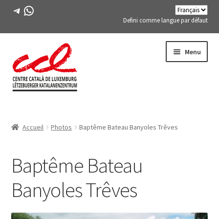
Télégramme
WhatsApp
Defini comme langue par défaut
Passer
Aller
Menu
à
au
la
contenu
navigation
Expand
A PROPOS DE NOUS
child
Accueil
Photos
Baptême Bateau Banyoles Trêves
menu
Expand
ACTIVITÉS
child
menu
Baptême Bateau
COURS
Banyoles Trêves
MEMBRES DE FES-TE
LIVRE