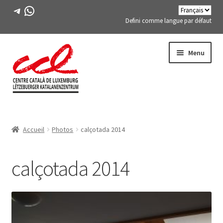
Télégramme
WhatsApp
Defini comme langue par défaut
Passer
Aller
Menu
à
au
la
contenu
navigation
Expand
A PROPOS DE NOUS
child
Accueil
Photos
calçotada 2014
menu
Expand
ACTIVITÉS
child
menu
calçotada 2014
COURS
MEMBRES DE FES-TE
LIVRE