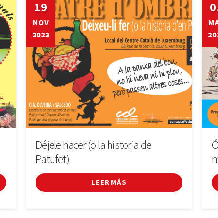
19
0
NOV
M
2023
20
Déjele hacer (o la historia de
Ó
Patufet)
m
LEER MÁS