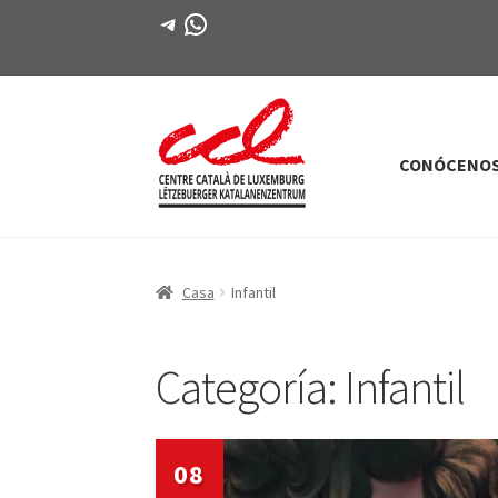
Telegrama
WhatsApp
CONÓCENO
Saltar
saltar
a
al
la
contenido
navegación
Casa
Infantil
Categoría:
Infantil
08