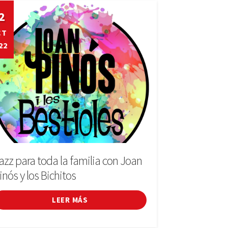
2
CT
22
azz para toda la familia con Joan
inós y los Bichitos
LEER MÁS