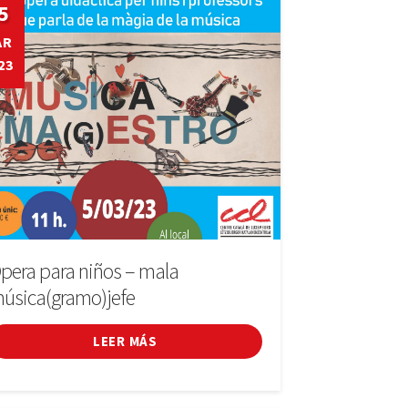
5
AR
23
pera para niños – mala
úsica(gramo)jefe
LEER MÁS