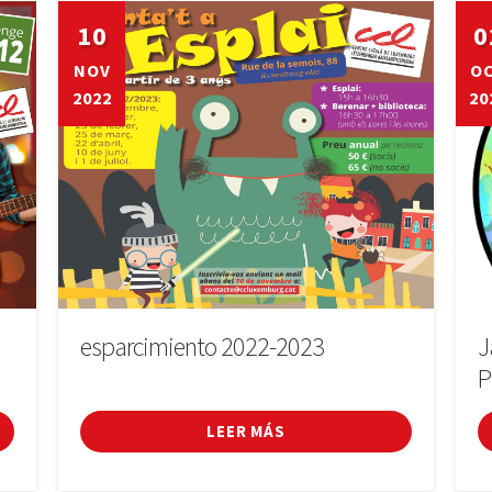
10
0
NOV
O
2022
20
esparcimiento 2022-2023
J
P
LEER MÁS