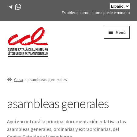
Telegrama
WhatsApp
Establecer como idioma predeterminado
Saltar
saltar
Menú
a
al
la
contenido
navegación
Expand
CONÓCENOS
child
Casa
asambleas generales
menu
¿Qué es?
Expand
asambleas generales
La junta
child
menu
Contacto
Aquí encontrará la principal documentación relativa a las
asambleas generales, ordinarias y extraordinarias, del
Expand
Invitados ilustres del CCL
Centro Catalán de Luxemburgo.
child