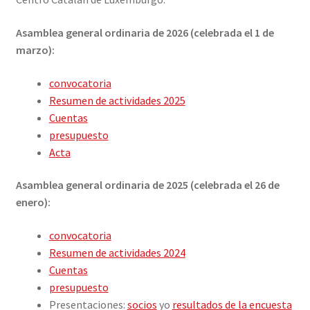
menu
Expand
Publicaciones
Asamblea general ordinaria de 2026 (celebrada el 1 de
child
marzo):
menu
Expand
histórico
child
convocatoria
menu
asambleas generales
Resumen de actividades 2025
Cuentas
Boletines de la FIEC
presupuesto
Acta
Resúmenes de actividades
Asamblea general ordinaria de 2025 (celebrada el 26 de
enero):
¿Qué son las comunidades catalanas en el exterior?
convocatoria
Expand
ACTIVIDADES
Resumen de actividades 2024
child
Cuentas
menu
CURSOS
presupuesto
Presentaciones:
socios
yo
resultados de la encuesta