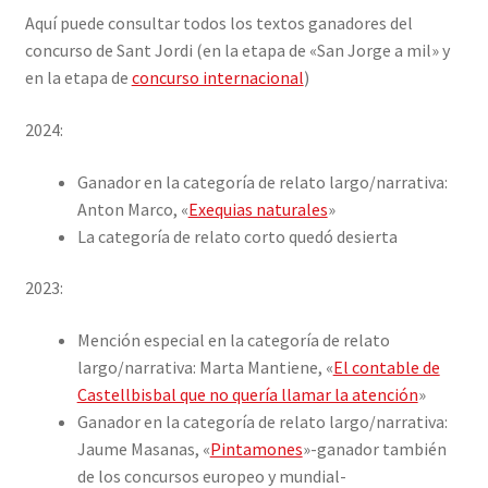
Aquí puede consultar todos los textos ganadores del
menu
Expand
Publicaciones
concurso de Sant Jordi (en la etapa de «San Jorge a mil» y
child
en la etapa de
concurso internacional
)
menu
miembros de artículos
2024:
Ganadores del concurso «San Jorge a mil»
Ganador en la categoría de relato largo/narrativa:
Expand
Anton Marco, «
Exequias naturales
»
histórico
child
La categoría de relato corto quedó desierta
menu
¿Qué son las comunidades catalanas en el exterior?
2023:
Expand
ACTIVIDADES
Mención especial en la categoría de relato
child
largo/narrativa: Marta Mantiene, «
El contable de
menu
CURSOS
Castellbisbal que no quería llamar la atención
»
Ganador en la categoría de relato largo/narrativa:
MIEMBROS DE FES-TE
Jaume Masanas, «
Pintamones
»-ganador también
de los concursos europeo y mundial-