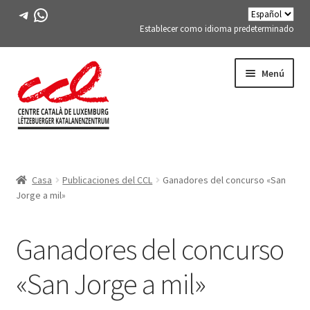
Telegrama
WhatsApp
Establecer como idioma predeterminado
Saltar
saltar
Menú
a
al
la
contenido
navegación
Expand
CONÓCENOS
child
Casa
Publicaciones del CCL
Ganadores del concurso «San
menu
¿Qué es?
Jorge a mil»
Expand
La junta
child
Ganadores del concurso
menu
Contacto
«San Jorge a mil»
Expand
Invitados ilustres del CCL
child