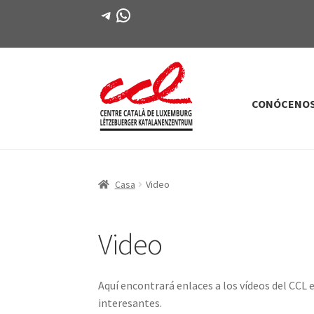
Telegrama
WhatsApp
CONÓCENO
Saltar
saltar
a
al
la
contenido
navegación
Casa
Video
Video
Aquí encontrará enlaces a los vídeos del CCL 
interesantes.