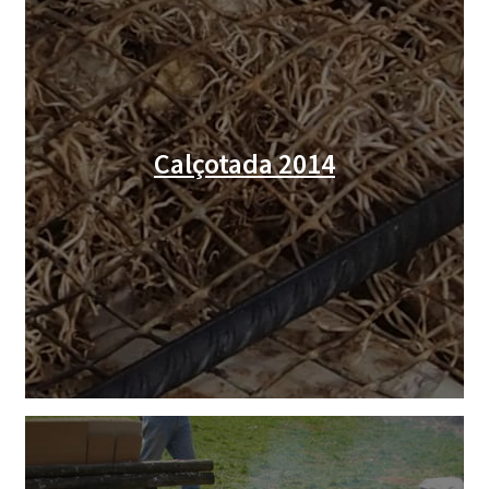
La Peña Barça de Luxembourg
CURSOS
MIEMBROS DE FES-TE
Calçotada 2014
LIBRO
INICIAR SESIÓN