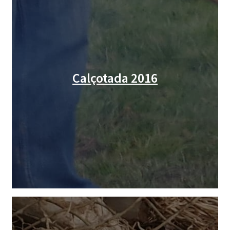
Conocer Luxemburgo
Expand
medios
child
menu
Fotos
Calçotada 2016
Video
prensa Electrónica
Radio Y Televisión
Expand
redes Sociales
child
menu
Trabajar en Luxemburgo