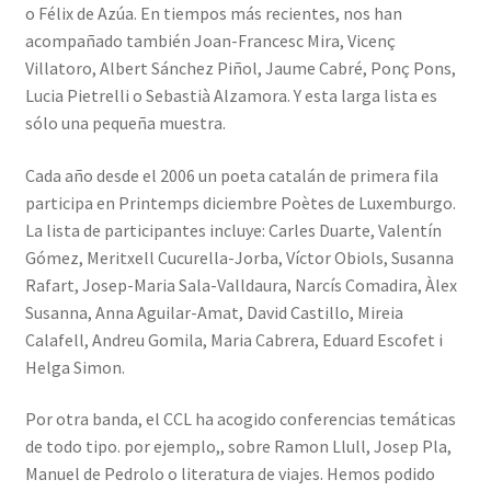
o Félix de Azúa. En tiempos más recientes, nos han
acompañado también Joan-Francesc Mira, Vicenç
Villatoro, Albert Sánchez Piñol, Jaume Cabré, Ponç Pons,
Lucia Pietrelli o Sebastià Alzamora. Y esta larga lista es
sólo una pequeña muestra.
Cada año desde el 2006 un poeta catalán de primera fila
participa en Printemps diciembre Poètes de Luxemburgo.
La lista de participantes incluye: Carles Duarte, Valentín
Gómez, Meritxell Cucurella-Jorba, Víctor Obiols, Susanna
Rafart, Josep-Maria Sala-Valldaura, Narcís Comadira, Àlex
Susanna, Anna Aguilar-Amat, David Castillo, Mireia
Calafell, Andreu Gomila, Maria Cabrera, Eduard Escofet i
Helga Simon.
Por otra banda, el CCL ha acogido conferencias temáticas
de todo tipo. por ejemplo,, sobre Ramon Llull, Josep Pla,
Manuel de Pedrolo o literatura de viajes. Hemos podido