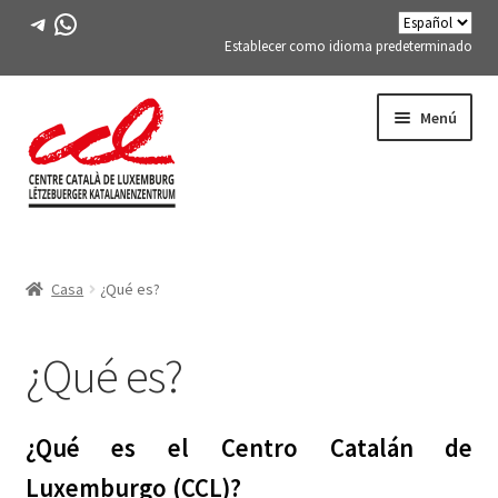
Telegrama
WhatsApp
Establecer como idioma predeterminado
Saltar
saltar
Menú
a
al
la
contenido
navegación
Expand
CONÓCENOS
child
Casa
¿Qué es?
menu
¿Qué es?
Expand
¿Qué es?
La junta
child
menu
Contacto
¿Qué es el Centro Catalán de
Expand
Invitados ilustres del CCL
Luxemburgo (CCL)?
child