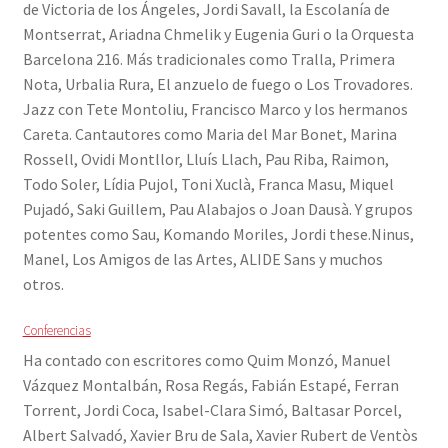
de Victoria de los Ángeles, Jordi Savall, la Escolanía de
Montserrat, Ariadna Chmelik y Eugenia Guri o la Orquesta
Barcelona 216. Más tradicionales como Tralla, Primera
Nota, Urbalia Rura, El anzuelo de fuego o Los Trovadores.
Jazz con Tete Montoliu, Francisco Marco y los hermanos
Careta. Cantautores como Maria del Mar Bonet, Marina
Rossell, Ovidi Montllor, Lluís Llach, Pau Riba, Raimon,
Todo Soler, Lídia Pujol, Toni Xuclà, Franca Masu, Miquel
Pujadó, Saki Guillem, Pau Alabajos o Joan Dausà. Y grupos
potentes como Sau, Komando Moriles, Jordi these.Ninus,
Manel, Los Amigos de las Artes, ALIDE Sans y muchos
otros.
Conferencias
Ha contado con escritores como Quim Monzó, Manuel
Vázquez Montalbán, Rosa Regás, Fabián Estapé, Ferran
Torrent, Jordi Coca, Isabel-Clara Simó, Baltasar Porcel,
Albert Salvadó, Xavier Bru de Sala, Xavier Rubert de Ventòs