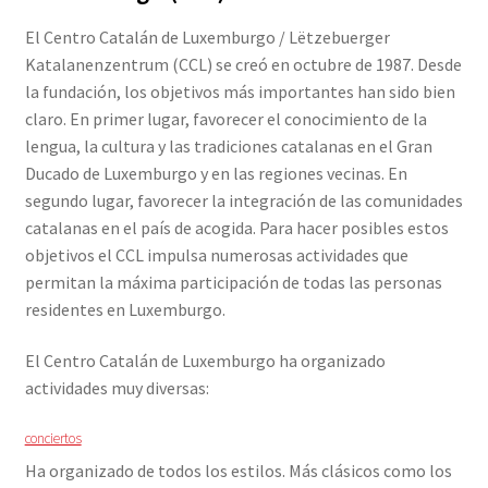
menu
Expand
Publicaciones
El Centro Catalán de Luxemburgo / Lëtzebuerger
child
Katalanenzentrum (CCL) se creó en octubre de 1987. Desde
menu
Expand
la fundación, los objetivos más importantes han sido bien
histórico
child
claro. En primer lugar, favorecer el conocimiento de la
menu
lengua, la cultura y las tradiciones catalanas en el Gran
¿Qué son las comunidades catalanas en el exterior?
Ducado de Luxemburgo y en las regiones vecinas. En
segundo lugar, favorecer la integración de las comunidades
Expand
ACTIVIDADES
catalanas en el país de acogida. Para hacer posibles estos
child
objetivos el CCL impulsa numerosas actividades que
menu
CURSOS
permitan la máxima participación de todas las personas
residentes en Luxemburgo.
MIEMBROS DE FES-TE
El Centro Catalán de Luxemburgo ha organizado
LIBRO
actividades muy diversas:
conciertos
INICIAR SESIÓN
Ha organizado de todos los estilos. Más clásicos como los