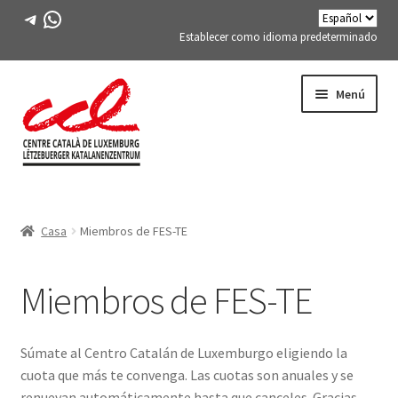
Telegrama
WhatsApp
Establecer como idioma predeterminado
Saltar
saltar
Menú
a
al
la
contenido
navegación
Expand
CONÓCENOS
child
Casa
Miembros de FES-TE
menu
Expand
ACTIVIDADES
child
menu
Miembros de FES-TE
CURSOS
MIEMBROS DE FES-TE
Súmate al Centro Catalán de Luxemburgo eligiendo la
cuota que más te convenga. Las cuotas son anuales y se
LIBRO
renuevan automáticamente hasta que canceles. Gracias