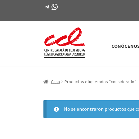
Telegrama
WhatsApp
CONÓCENO
Saltar
saltar
a
al
la
contenido
navegación
Casa
Productos etiquetados “considerado”
No se encontraron productos que co