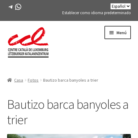
Telegrama
WhatsApp
Establecer como idioma predeterminado
Saltar
saltar
Menú
a
al
la
contenido
navegación
Expand
CONÓCENOS
child
Casa
Fotos
Bautizo barca banyoles a trier
menu
Expand
ACTIVIDADES
child
menu
Bautizo barca banyoles a
CURSOS
trier
MIEMBROS DE FES-TE
LIBRO