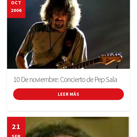
OCT
2006
10 De noviembre: Concierto de Pep Sala
LEER MÁS
21
SEP