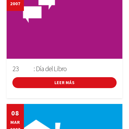
2007
23
: Día del Libro
D'ABRIL
LEER MÁS
08
MAR