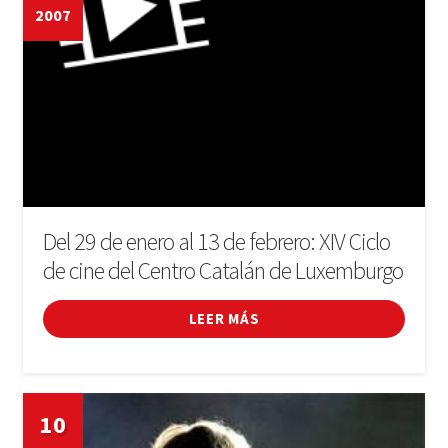
2007
Del 29 de enero al 13 de febrero: XIV Ciclo
de cine del Centro Catalán de Luxemburgo
LEER MÁS
10