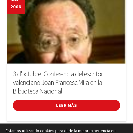
2006
3 d’octubre: Conferencia del escritor
valenciano Joan Francesc Mira en la
Biblioteca Nacional
LEER MÁS
Paginación
Estamos utilizando cookies para darle la mejor experiencia en
Anterior
1
…
72
73