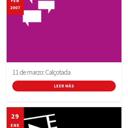
FEB
2007
11 de marzo: Calçotada
LEER MÁS
29
ENE