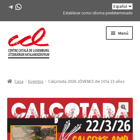
Telegrama
WhatsApp
Establecer como idioma predeterminado
Saltar
saltar
Menú
a
al
la
contenido
navegación
Expand
CONÓCENOS
child
Casa
Eventos
Calçotada 2026 JÓVENES de 10 la 15 años
menu
Expand
ACTIVIDADES
child
menu
CURSOS
🔍
MIEMBROS DE FES-TE
LIBRO