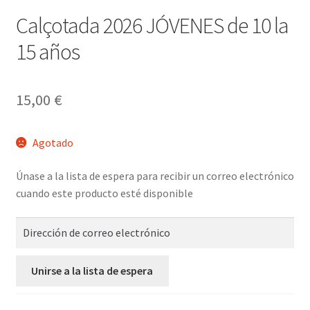
Calçotada 2026 JÓVENES de 10 la
15 años
15,00
€
Agotado
Únase a la lista de espera para recibir un correo electrónico
cuando este producto esté disponible
I
n
g
Unirse a la lista de espera
r
e