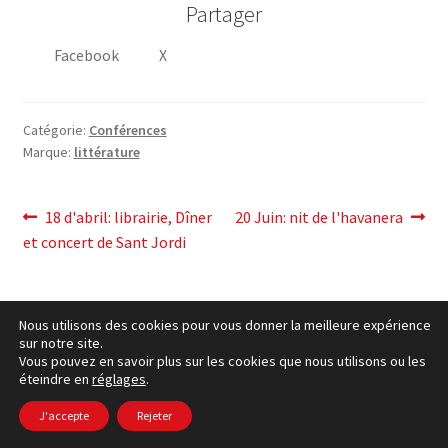
Partager
Facebook
X
Catégorie:
Conférences
Marque:
littérature
post
Post
Article
18
d'abril
: librairie, Dîner
20 Juin:
nit de l'havanera
précédent:
suivant:
et concert de Sant Jordi
navigation
Nous utilisons des cookies pour vous donner la meilleure expérience
sur notre site.
Vous pouvez en savoir plus sur les cookies que nous utilisons ou les
éteindre en
réglages
.
cookies Politique
– © Ccluxemburg 2006 - 2026 –
Politique
de confidentialité
J'accepte
Rejeter