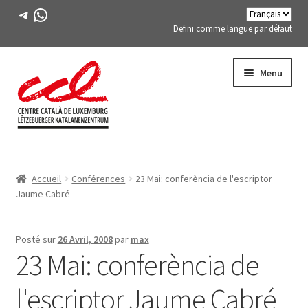
Télégramme
WhatsApp
Defini comme langue par défaut
Passer
Aller
Menu
à
au
la
contenu
navigation
Expand
A PROPOS DE NOUS
child
Accueil
Conférences
23 Mai:
conferència de l'escriptor
menu
Expand
ACTIVITÉS
Jaume Cabré
child
menu
COURS
Posté sur
26 Avril, 2008
par
max
23 Mai:
conferència de
MEMBRES DE FES-TE
l'escriptor Jaume Cabré
LIVRE