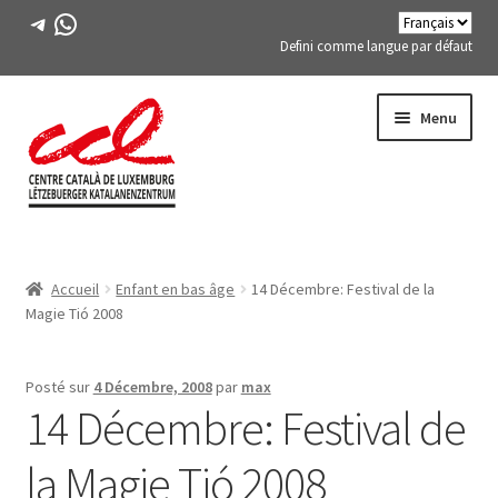
Télégramme
WhatsApp
Defini comme langue par défaut
Passer
Aller
Menu
à
au
la
contenu
navigation
Expand
A PROPOS DE NOUS
child
Accueil
Enfant en bas âge
14 Décembre: Festival de la
menu
Expand
ACTIVITÉS
Magie Tió 2008
child
menu
COURS
Posté sur
4 Décembre, 2008
par
max
14 Décembre: Festival de
MEMBRES DE FES-TE
la Magie Tió 2008
LIVRE