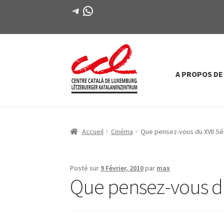
Télégramme
WhatsApp
A PROPOS DE
Passer
Aller
à
au
la
contenu
navigation
Accueil
Cinéma
Que pensez-vous du XVII Sér
Posté sur
9 Février, 2010
par
max
Que pensez-vous du