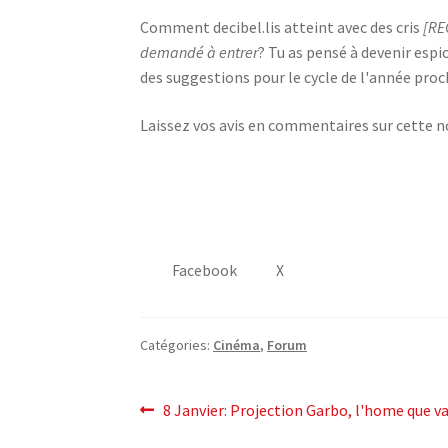
Comment decibel.lis atteint avec des cris
[RE
demandé à entrer
? Tu as pensé à devenir espi
des suggestions pour le cycle de l'année proc
Laissez vos avis en commentaires sur cette n
Facebook
X
Catégories:
Cinéma
,
Forum
post
Post
8 Janvier: Projection Garbo,
l'home que va
précédent: