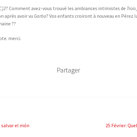
C]2
? Comment avez-vous trouvé les ambiances intimistes de
Trois
on après avoir vu
Garbo
? Vos enfants croiront à nouveau en Pérez l
haine ??
ote. merci.
Partager
Article
 salvar el món
25 Février: Qu
suivant: