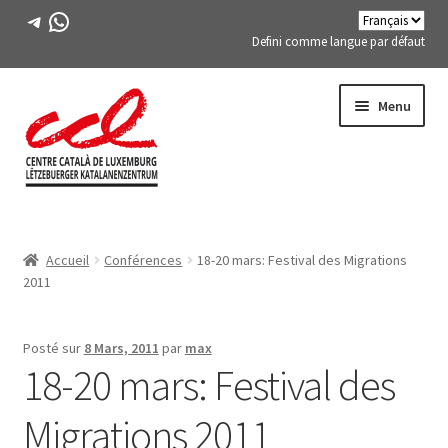
Télégramme
WhatsApp
Defini comme langue par défaut
Passer
Aller
Menu
à
au
la
contenu
navigation
Expand
A PROPOS DE NOUS
child
Accueil
Conférences
18-20 mars: Festival des Migrations
menu
Expand
ACTIVITÉS
2011
child
menu
COURS
Posté sur
8 Mars, 2011
par
max
18-20 mars: Festival des
MEMBRES DE FES-TE
Migrations 2011
LIVRE