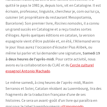
quitté le pays le 1981 je, depuis lors, vit en Catalogne. Il est
écrivain, professeur, linguiste, chercheur je, com oui lui ça,
cuisiner (et propriétaire du restaurant Mesopotamia,
Barcelone). Son premier livre,
Racines nomades
, il a connu
un grand succès en Catalogne et a reçu toutes sortes
d'éloges. Après quelques éditions en catalan, la version
espagnole vient d'être publiée et, en été, l'Allemand verra
le jour. Vous aurez l'occasion d'écouter Pius Alibek, ou
même lui parler et lui demander une signature,
Samedi 19
à deux heures de l'après-midi
. Pour cette activité, nous
avons eu la collaboration du CLAE et du
Cercle culturel
espagnol Antonio Machado
.
Le même samedi, à cinq heures de l'après-midi, Maxim
Serranos et Soler, Catalan résidant au Luxembourg, lira des
fragments de la traduction française d’une de ses
histoires. Ce sera un avant-goût d'un livre qui paraîtra en
mai sous le label luxembourgeois
ultimomondo
.