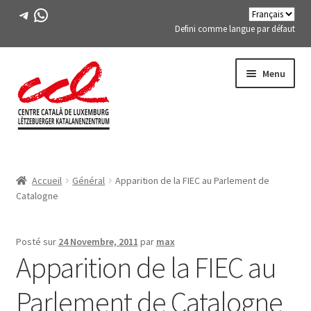
Télégramme
WhatsApp
Defini comme langue par défaut
Passer
Aller
Menu
à
au
la
contenu
navigation
Expand
A PROPOS DE NOUS
child
Accueil
Général
Apparition de la FIEC au Parlement de
menu
Expand
ACTIVITÉS
Catalogne
child
menu
COURS
Posté sur
24 Novembre, 2011
par
max
Apparition de la FIEC au
MEMBRES DE FES-TE
Parlement de Catalogne
LIVRE