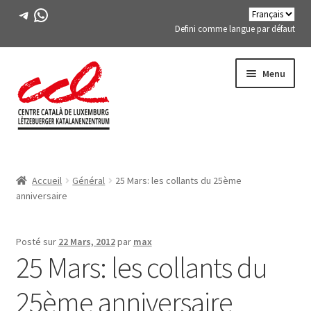
Télégramme
WhatsApp
Defini comme langue par défaut
Passer
Aller
Menu
à
au
la
contenu
navigation
Expand
A PROPOS DE NOUS
child
Accueil
Général
25 Mars: les collants du 25ème
menu
Expand
ACTIVITÉS
anniversaire
child
menu
COURS
Posté sur
22 Mars, 2012
par
max
25 Mars: les collants du
MEMBRES DE FES-TE
25ème anniversaire
LIVRE