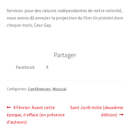
Services: pour des raisons indépendantes de notre volonté,
nous avons dû annuler la projection du film
Un pistolet dans
chaque main
, Cesc Gay.
Partager
Facebook
X
Catégories:
Conférences
,
Musical
post
Post
Article
4 Février: Avant cette
Sant Jordi mille (deuxième
précédent:
suivant:
époque, il efface (en présence
édition)
navigation
d'auteurs)