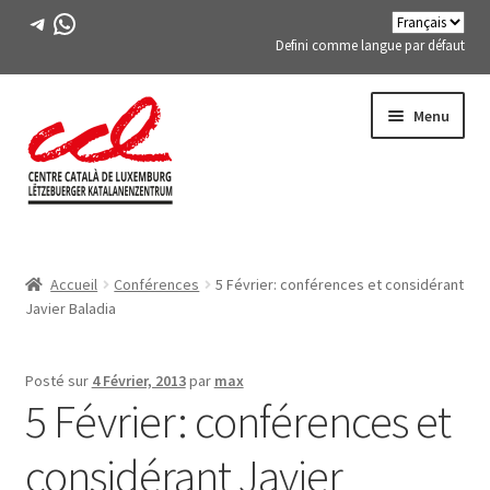
Télégramme
WhatsApp
Defini comme langue par défaut
Passer
Aller
Menu
à
au
la
contenu
navigation
Expand
A PROPOS DE NOUS
child
Accueil
Conférences
5 Février: conférences et considérant
menu
Expand
ACTIVITÉS
Javier Baladia
child
menu
COURS
Posté sur
4 Février, 2013
par
max
5 Février: conférences et
MEMBRES DE FES-TE
considérant Javier
LIVRE