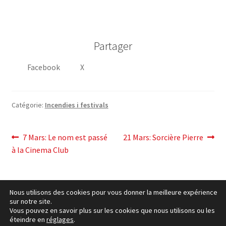
Partager
Facebook
X
Catégorie:
Incendies i festivals
post
Post
Article
7 Mars: Le nom est passé
21 Mars: Sorcière Pierre
précédent:
suivant:
à la Cinema Club
navigation
Nous utilisons des cookies pour vous donner la meilleure expérience
sur notre site.
Vous pouvez en savoir plus sur les cookies que nous utilisons ou les
éteindre en
réglages
.