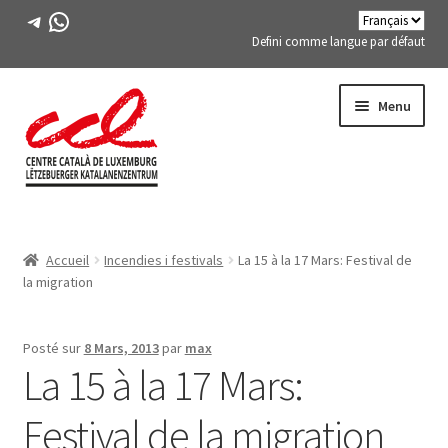
Télégramme
WhatsApp
Defini comme langue par défaut
Passer
Aller
Menu
à
au
la
contenu
navigation
Expand
A PROPOS DE NOUS
child
Accueil
Incendies i festivals
La 15 à la 17 Mars: Festival de
menu
Expand
ACTIVITÉS
la migration
child
menu
COURS
Posté sur
8 Mars, 2013
par
max
La 15 à la 17 Mars:
MEMBRES DE FES-TE
Festival de la migration
LIVRE