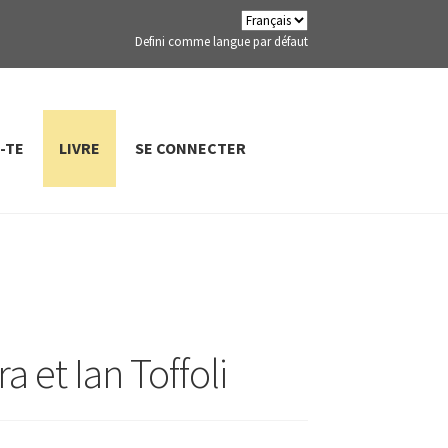
Defini comme langue par défaut
-TE
LIVRE
SE CONNECTER
a et Ian Toffoli