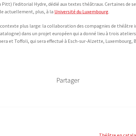
n Pitt) l’editorial Hydre, dédié aux textes théâtraux. Certaines de 
lle actuellement, plus, à la
Université du Luxembourg
.
un contexte plus large: la collaboration des compagnies de théâtre
Catalogne) dans un projet européen qui a donné lieu à trois ateliers
rbera et Toffoli, qui sera effectué à Esch-sur-Alzette, Luxembourg,
Partager
Article
Théâtre en catala