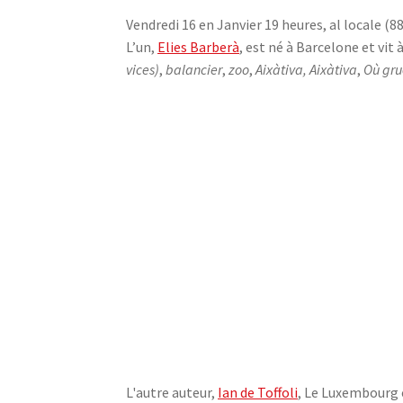
Vendredi 16 en Janvier 19 heures, al locale (
L’un,
Elies Barberà
, est né à Barcelone et vit 
vices)
,
balancier
,
zoo
,
Aixàtiva, Aixàtiva
,
Où gru
L'autre auteur,
Ian de Toffoli
, Le Luxembourg e