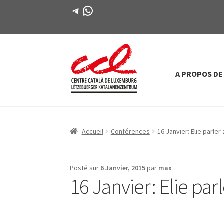
Télégramme
WhatsApp
A PROPOS DE
Passer
Aller
à
au
la
contenu
navigation
Accueil
Conférences
16 Janvier: Elie parler
Posté sur
6 Janvier, 2015
par
max
16 Janvier: Elie par