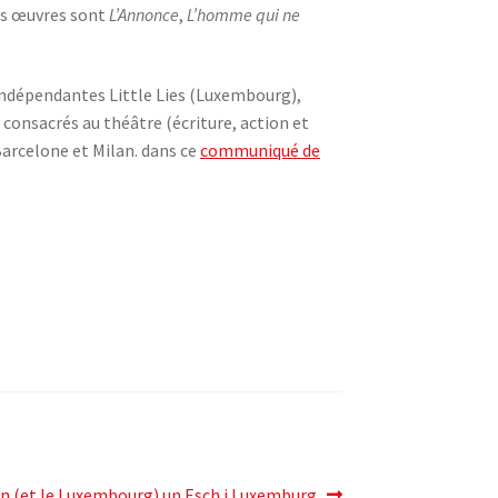
ses œuvres sont
L’Annonce
,
L’homme qui ne
 indépendantes Little Lies (Luxembourg),
 consacrés au théâtre (écriture, action et
 Barcelone et Milan. dans ce
communiqué de
n (et le Luxembourg) un Esch i Luxemburg