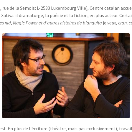
88, rue de la Semois; L-2533 Luxembourg Ville), Centre catalan accu
à Xativa. il dramaturge, la poésie et la fiction, en plus acteur. Certa
es nid
,
Magic Power et d'autres histoires de blanquita
je
yeux, cran, c
st. En plus de l'écriture (théâtre, mais pas exclusivement), travail