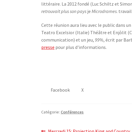
littéraire. La 2012 fondé (Luc Schiltz et Simo
retrouvait plus son pays
je
Microdrames
. travai
Cette réunion aura lieu avec le public dans 
Teatro Excelsior (Italie) Théâtre et Enjòlit (
communication) et un jeu,
99%
, écrit par Ba
presse
pour plus d'informations.
Facebook
X
Catégorie:
Conférences
Post
Mercredi 15: Projection King and Country