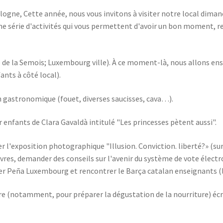
alogne, Cette année, nous vous invitons à visiter notre local dim
e série d'activités qui vous permettent d'avoir un bon moment, r
rue de la Semois; Luxembourg ville). À ce moment-là, nous allons en
fants à côté local).
n gastronomique (fouet, diverses saucisses, cava…).
 enfants de Clara Gavaldà intitulé "Les princesses pètent aussi".
er l'exposition photographique "Illusion. Conviction. liberté?» (su
ivres, demander des conseils sur l'avenir du système de vote élec
ter Peña Luxembourg et rencontrer le Barça catalan enseignants (l
re (notamment, pour préparer la dégustation de la nourriture) éc