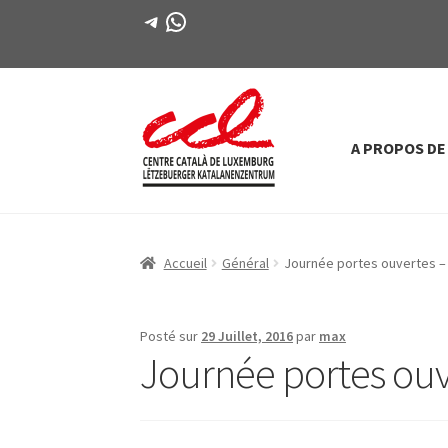
Télégramme
WhatsApp
A PROPOS DE
Passer
Aller
à
au
la
contenu
navigation
Accueil
Général
Journée portes ouvertes –
Posté sur
29 Juillet, 2016
par
max
Journée portes ouv