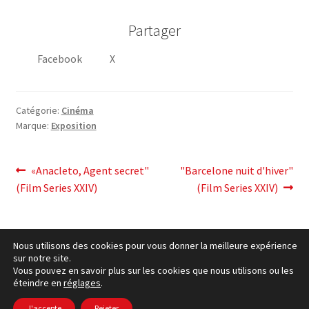
Partager
Facebook
X
Catégorie:
Cinéma
Marque:
Exposition
post
Post
Article
«Anacleto, Agent secret"
"Barcelone nuit d'hiver"
précédent:
suivant:
(Film Series XXIV)
(Film Series XXIV)
navigation
Nous utilisons des cookies pour vous donner la meilleure expérience
sur notre site.
Vous pouvez en savoir plus sur les cookies que nous utilisons ou les
éteindre en
réglages
.
cookies Politique
– © Ccluxemburg 2006 - 2026 –
Politique
de confidentialité
J'accepte
Rejeter