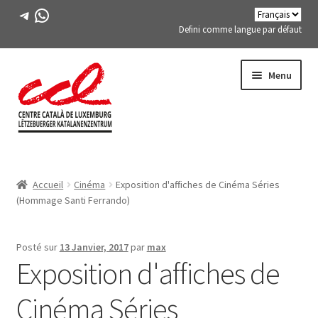
Télégramme
WhatsApp
Defini comme langue par défaut
Passer
Aller
Menu
à
au
la
contenu
navigation
Expand
A PROPOS DE NOUS
child
Accueil
Cinéma
Exposition d'affiches de Cinéma Séries
menu
Expand
ACTIVITÉS
(Hommage Santi Ferrando)
child
menu
COURS
Posté sur
13 Janvier, 2017
par
max
Exposition d'affiches de
MEMBRES DE FES-TE
Cinéma Séries
LIVRE